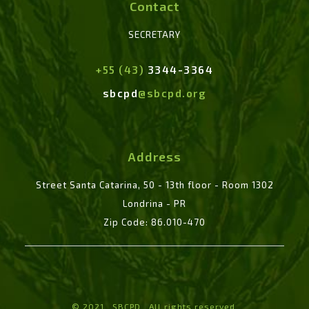
Contact
SECRETARY
+55 (43)
3344-3364
sbcpd
@sbcpd.org
Address
Street Santa Catarina, 50 - 13th floor - Room 1302
Londrina - PR
Zip Code: 86.010-470
© 2021 . SBCPD . All rights reserved.