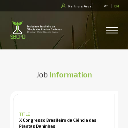
|
Partners Area
PT
EN
Job
Information
TITLE
X Congresso Brasileiro da Ciência das
Plantas Daninhas