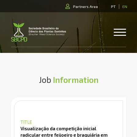
|
Partners Area
PT
EN
Job
Information
TITLE
Visualização da competição inicial
radicular entre feijoeiro e braquiária em