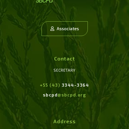
Associates
Contact
SECRETARY
+55 (43)
3344-3364
sbcpd
@sbcpd.org
Address