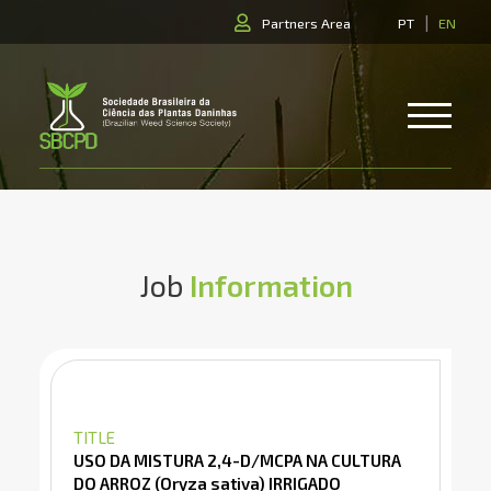
|
Partners Area
PT
EN
Job
Information
TITLE
USO DA MISTURA 2,4-D/MCPA NA CULTURA
DO ARROZ (Oryza sativa) IRRIGADO